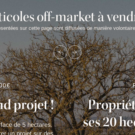
icoles off-market à vendr
ésentées sur cette page sont diffusées de manière volontair
00€
nd projet !
Propriét
ses 20 he
rface de 5 hectares.
er un projet sur des