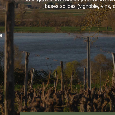
bases solides (vignoble, vins,
e