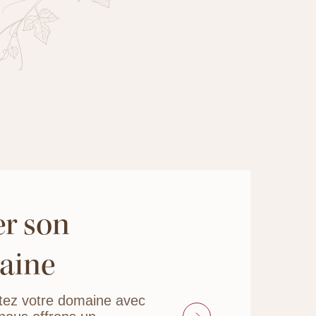
r son
aine
tez votre domaine avec