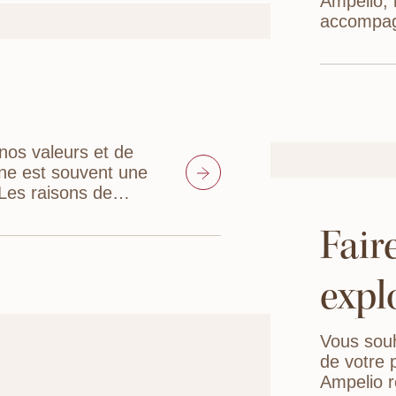
Ampelio, 
accompag
processus
sereine p
 nos valeurs et de
ne est souvent une
 Les raisons de
 légitimes.
Fair
expl
Vous souh
de votre p
Ampelio r