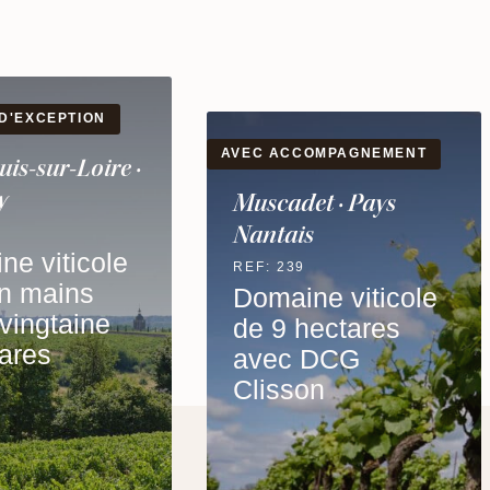
BEL ENVIRONNEMENT
OMPAGNEMENT
Anjou
et · Pays
REF: 330
Domaine viticole
s
de 27 hectares
regroupés
ne viticole
hectares
 DCG
on