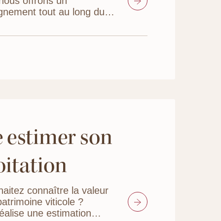
nous offrons un
nement tout au long du
 pour une vente la plus
ossible.
e estimer son
oitation
aitez connaître la valeur
atrimoine viticole ?
éalise une estimation