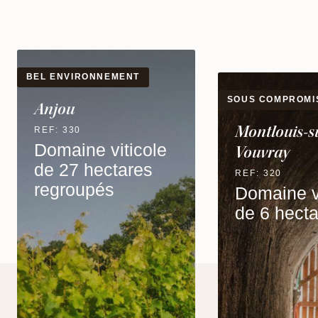
RENTABILITÉ IM
SOUS COMPROMIS
Anjou
Montlouis-sur-Loire ·
REF: 327
Entreprise
Vouvray
rentable d
REF: 320
hectares
Domaine viticole
de 6 hectares