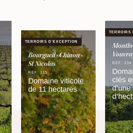
TERROIRS D'EXCEPTION
AVEC ACC
Montlouis-sur-Loire ·
Vouvray
Muscad
Nantai
REF: 334
Domaine viticole
REF: 239
clés en mains
e
Domai
d’une vingtaine
de 9 
d’hectares
avec
Cliss