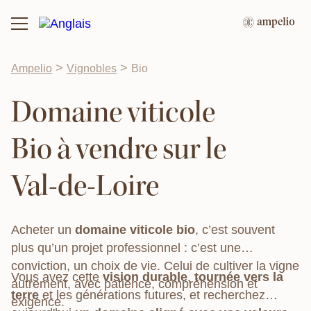
>
>
Ampelio
Vignobles
Bio
Domaine viticole
Bio à vendre sur le
Val-de-Loire
Acheter un
domaine viticole bio
, c’est souvent
plus qu’un projet professionnel : c’est une
conviction, un choix de vie. Celui de cultiver la vigne
Vous avez cette
vision durable
,
tournée vers la
autrement, avec patience, compréhension et
terre
et les générations futures, et recherchez
exigence.