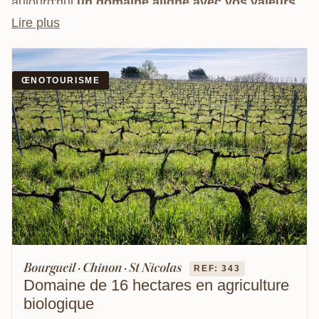
aujourd'hui
un domaine aligné avec vos valeurs
.
Ampelio vous accompagne dans cette recherche,
pour vous aider à trouver une propriété en accord
avec votre projet.
ŒNOTOURISME
Bourgueil · Chinon · St Nicolas
REF: 343
Domaine de 16 hectares en agriculture
biologique