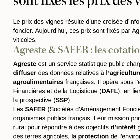
sont fixés les prix des 
Le prix des vignes résulte d’une croisée d’inf
foncier. Aujourd’hui, ces prix sont fixés par A
viticoles.
Agreste & SAFER : les cotation
Agreste
est un service statistique public cha
diffuser
des données relatives à
l’agricultur
agroalimentaires
françaises. Il opère sous l’
Financières et de la Logistique (
DAFL
), en li
la prospective (
SSP
).
Les
SAFER
(Sociétés d’Aménagement Foncier 
organismes publics français. Leur mission pri
rural pour répondre à des objectifs
d’intérêt
g
des terres agricoles, la
protection
de l’envir