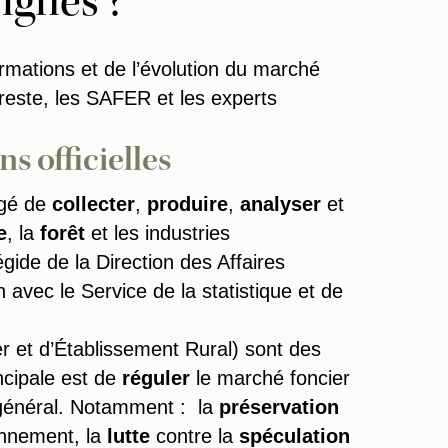
vignes ?
ormations et de l’évolution du marché
greste, les SAFER et les experts
s officielles
rgé de
collecter
,
produire
,
analyser
et
e
, la
forêt
et les industries
égide de la Direction des Affaires
en avec le Service de la statistique et de
et d’Établissement Rural) sont des
ncipale est de
réguler
le marché foncier
énéral. Notamment : la
préservation
onnement, la
lutte
contre la
spéculation