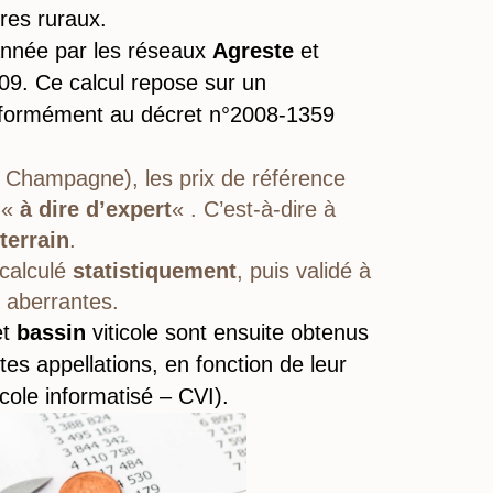
ires ruraux.
 année par les réseaux
Agreste
et
09. Ce calcul repose sur un
onformément au décret n°2008-1359
 Champagne), les prix de référence
 «
à dire d’expert
« . C’est-à-dire à
terrain
.
calculé
statistiquement
, puis validé à
 aberrantes.
et
bassin
viticole sont ensuite obtenus
es appellations, en fonction de leur
cole informatisé – CVI).