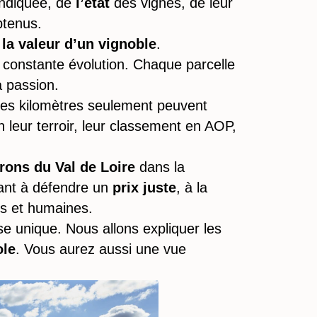
ndiquée, de
l’état
des vignes, de leur
tenus.
r
la valeur d’un vignoble
.
 constante évolution. Chaque parcelle
 passion.
ues kilomètres seulement peuvent
n leur terroir, leur classement en AOP,
rons du Val de Loire
dans la
lant à défendre un
prix
juste
, à la
s et humaines.
se unique. Nous allons expliquer les
ole
. Vous aurez aussi une vue