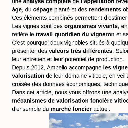
une
analyse complète
de
l’appellation
reve
âge
, du
cépage
planté et des
rendements
ob
Ces éléments combinés permettent d’estime
Les vignes sont des
organismes vivants
, en
reflète le
travail quotidien du vigneron
et sa
C’est pourquoi deux vignobles situés à quelq
présenter des
valeurs très différentes
. Selo
leur entretien et leur potentiel de production.
Depuis 2012, Ampelio accompagne
les vigne
valorisation
de leur domaine viticole, en veil
croisée des données économiques, technique
Dans cet article, nous vous offrons une analy
mécanismes de valorisation foncière vitic
d’ensemble du
marché foncier
actuel.